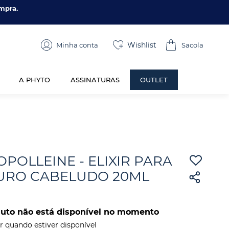
mpra.
Wishlist
Minha conta
A PHYTO
ASSINATURAS
OUTLET
POLLEINE - ELIXIR PARA
URO CABELUDO 20ML
duto não está disponível no momento
 quando estiver disponível