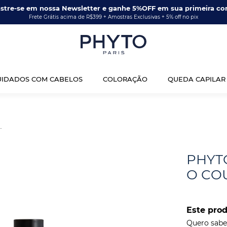
stre-se em nossa Newsletter e ganhe 5%OFF em sua primeira co
Frete Grátis acima de R$399 + Amostras Exclusivas + 5% off no pix
UIDADOS COM CABELOS
COLORAÇÃO
QUEDA CAPILAR
O Couro Cabeludo 20ml
PHYTO
O CO
Este pro
Quero saber