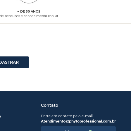
+ DE 50 ANOS
de pesquisas e conhecimento capilar
DASTRAR
Contato
Entre em contato pelo e-mail
e
Atendimento@phytoprofessional.com.br