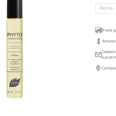
Frete g
Amostra
Cadastr
sua pri
Compra