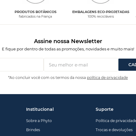
PRODUTOS BOTÂNICOS
EMBALAGENS ECO-PROJETADAS
fabricados na França
100% recicláveis
Assine nossa Newsletter
E fique por dentro de todas as promoções, novidades e muito mais!
CA
*Ao concluir você com os termos da nossa
política de privacidade
Institucional
Suporte
Sobre a Phyto
Política de privacidad
Brindes
Trocas e devoluções