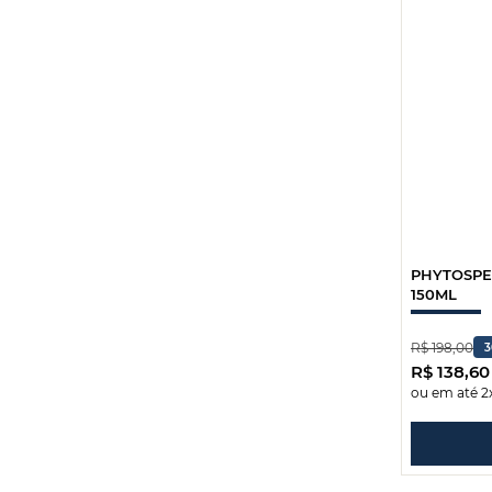
PHYTOSPE
150ML
R$
198
,
00
R$
138
,
60
ou em até
2