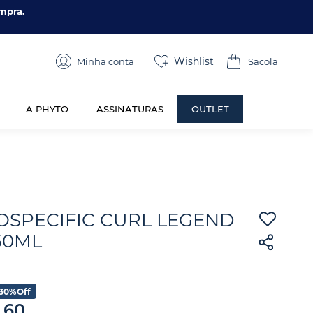
mpra.
Wishlist
Minha conta
A PHYTO
ASSINATURAS
OUTLET
OSPECIFIC CURL LEGEND
50ML
30%
Off
,
60