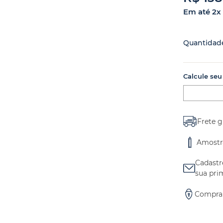
Em até
2
x
Quantidad
Calcule seu
Frete g
Amostr
Cadastr
sua pri
Compra