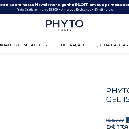
stre-se em nossa Newsletter e ganhe 5%OFF em sua primeira co
Frete Grátis acima de R$399 + Amostras Exclusivas + 5% off no pix
UIDADOS COM CABELOS
COLORAÇÃO
QUEDA CAPILAR
PHYT
GEL 1
R$
198
,
00
R$
138