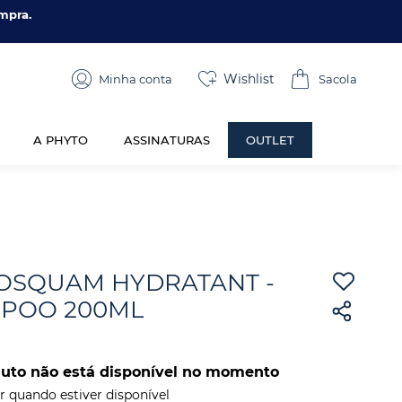
mpra.
Wishlist
Minha conta
A PHYTO
ASSINATURAS
OUTLET
OSQUAM HYDRATANT -
POO 200ML
duto não está disponível no momento
 quando estiver disponível