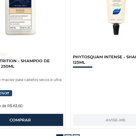
ENT
PHYTOSQUAM INTENSE - SH
TRITION - SHAMPOO DE
125ML
 250ML
belos secos e ultra
0%
Off
x de
R$
63
,
60
COMPRAR
AVISE-ME