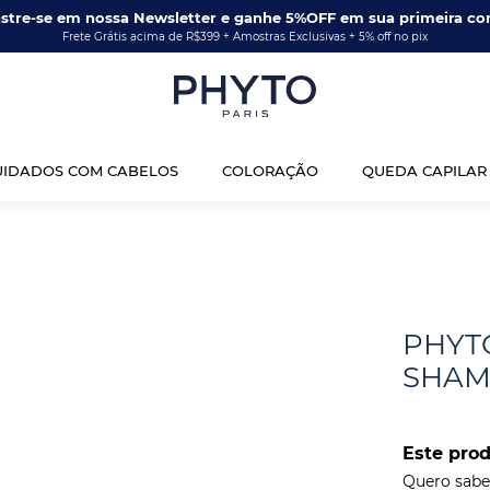
stre-se em nossa Newsletter e ganhe 5%OFF em sua primeira co
Frete Grátis acima de R$399 + Amostras Exclusivas + 5% off no pix
UIDADOS COM CABELOS
COLORAÇÃO
QUEDA CAPILAR
PHYT
SHAM
Este pro
Quero saber