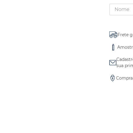
Frete g
Amostra
Cadastr
sua pri
Compra