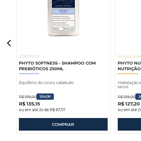
SOFTNESS
NOURISHM
PHYTO SOFTNESS - SHAMPOO COM
PHYTO NU
PREBIÓTICOS 250ML
NUTRIÇÃO
Equilíbrio do couro cabeludo
Hidratação e maciez para ca
secos
R$
159
,
00
R$
159
,
00
15%
Off
2
R$
135
,
15
R$
127
,
20
ou em até
2
x de
R$
67
,
57
ou em até
2
COMPRAR