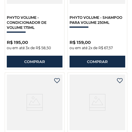
PHYTO VOLUME -
PHYTO VOLUME - SHAMPOO
CONDICIONADOR DE
PARA VOLUME 250ML
VOLUME 175ML
R$
195
,
00
R$
159
,
00
ou em até
3
x de
R$
58
,
50
ou em até
2
x de
R$
67
,
57
COMPRAR
COMPRAR