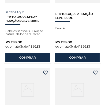
PHYTO LAQUE
PHYTO LAQUE 2 FIXAÇÃO
PHYTO LAQUE SPRAY
LEVE 100ML
FIXAÇÃO SUAVE 150ML
Fixação
Cabelos sensíveis - Fixação
natural de longa duração
R$
199
,
00
R$
199
,
00
ou em até
3
x de
R$
66
,
33
ou em até
3
x de
R$
66
,
33
COMPRAR
COMPRAR