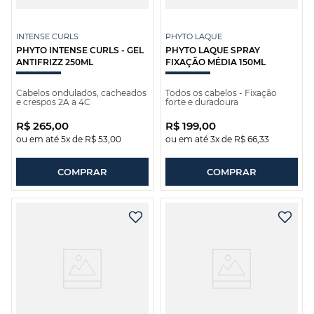
INTENSE CURLS
PHYTO LAQUE
PHYTO INTENSE CURLS - GEL
PHYTO LAQUE SPRAY
ANTIFRIZZ 250ML
FIXAÇÃO MÉDIA 150ML
Cabelos ondulados, cacheados
Todos os cabelos - Fixação
e crespos 2A a 4C
forte e duradoura
R$
265
,
00
R$
199
,
00
ou em até
5
x de
R$
53
,
00
ou em até
3
x de
R$
66
,
33
COMPRAR
COMPRAR