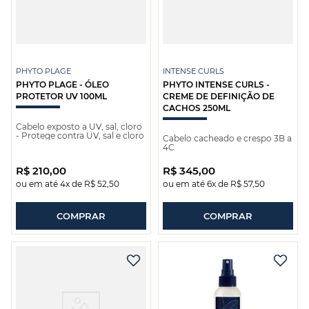
PHYTO PLAGE
INTENSE CURLS
PHYTO PLAGE - ÓLEO
PHYTO INTENSE CURLS -
PROTETOR UV 100ML
CREME DE DEFINIÇÃO DE
CACHOS 250ML
Cabelo exposto a UV, sal, cloro
- Protege contra UV, sal e cloro
Cabelo cacheado e crespo 3B a
4C
R$
210
,
00
R$
345
,
00
ou em até
4
x de
R$
52
,
50
ou em até
6
x de
R$
57
,
50
COMPRAR
COMPRAR