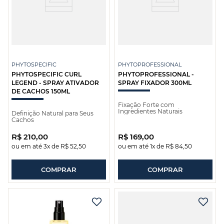
PHYTOSPECIFIC
PHYTOPROFESSIONAL
PHYTOSPECIFIC CURL
PHYTOPROFESSIONAL -
LEGEND - SPRAY ATIVADOR
SPRAY FIXADOR 300ML
DE CACHOS 150ML
Fixação Forte com
Ingredientes Naturais
Definição Natural para Seus
Cachos
R$
210
,
00
R$
169
,
00
ou em até
3
x de
R$
52
,
50
ou em até
1
x de
R$
84
,
50
COMPRAR
COMPRAR