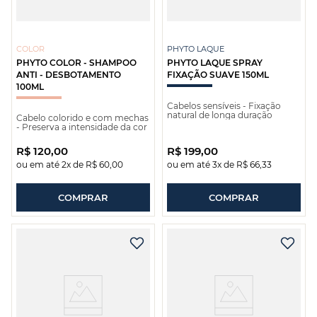
COLOR
PHYTO LAQUE
PHYTO COLOR - SHAMPOO
PHYTO LAQUE SPRAY
ANTI - DESBOTAMENTO
FIXAÇÃO SUAVE 150ML
100ML
Cabelos sensíveis - Fixação
natural de longa duração
Cabelo colorido e com mechas
- Preserva a intensidade da cor
R$
120
,
00
R$
199
,
00
ou em até
2
x de
R$
60
,
00
ou em até
3
x de
R$
66
,
33
COMPRAR
COMPRAR