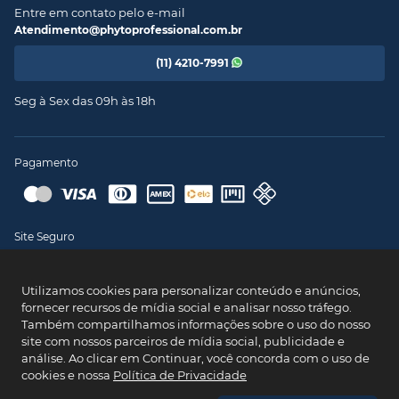
Entre em contato pelo e-mail
Atendimento@phytoprofessional.com.br
(11) 4210-7991
Seg à Sex das 09h às 18h
Pagamento
Site Seguro
Utilizamos cookies para personalizar conteúdo e anúncios,
fornecer recursos de mídia social e analisar nosso tráfego.
PHYTO @ 2024 - CNPJ: 43.008.535/0001-11
Também compartilhamos informações sobre o uso do nosso
Av. Talma Rodrigues Ribeiro, 147 - Galpão 02 MOD A/B/C/D/E, Sala 09
site com nossos parceiros de mídia social, publicidade e
Serra - ES
análise. Ao clicar em Continuar, você concorda com o uso de
Primeira compra?
CEP: 29173-795
cookies e nossa
Política de Privacidade
Use o cupom
PRIMEIROPHYTO
e garanta seu
desconto. Valido apenas na primeira compra.