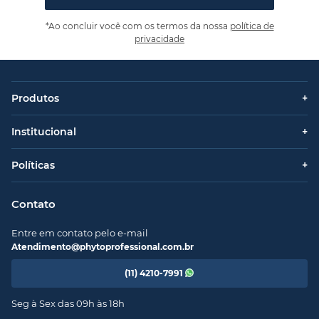
*Ao concluir você com os termos da nossa
política de
privacidade
Produtos
+
Institucional
+
Políticas
+
Contato
Entre em contato pelo e-mail
Atendimento@phytoprofessional.com.br
(11) 4210-7991
Seg à Sex das 09h às 18h