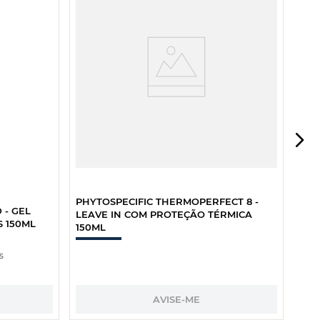
PHY
D’E
100
PHYTOSPECIFIC THERMOPERFECT 8 -
 - GEL
LEAVE IN COM PROTEÇÃO TÉRMICA
 150ML
150ML
s
AVISE-ME