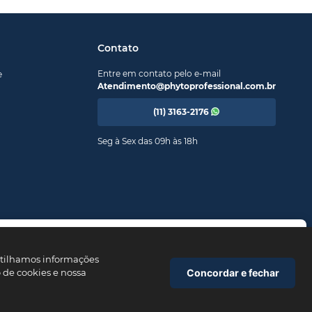
Contato
Entre em contato pelo e-mail
e
Atendimento@phytoprofessional.com.br
(11) 3163-2176
Seg à Sex das 09h às 18h
ra compra?
pom
PRIMEIROPHYTO
e garanta seu desconto. Valido apenas
artilhamos informações
ra compra.
Concordar e fechar
o de cookies e nossa
Copiar cupom
Fechar
Site Seguro