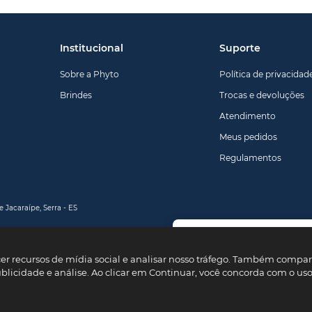
Institucional
Suporte
Sobre a Phyto
Política de privacidad
Brindes
Trocas e devoluções
Atendimento
Meus pedidos
Regulamentos
 Jacaraípe, Serra - ES
Primei
Use o cu
cer recursos de mídia social e analisar nosso tráfego. Também comp
na primei
ublicidade e análise. Ao clicar em Continuar, você concorda com o us