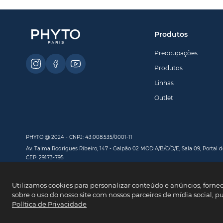
Produtos
Preocupações
Produtos
Linhas
Outlet
PHYTO @ 2024 - CNPJ: 43.008.535/0001-11
Av. Talma Rodrigues Ribeiro, 147 - Galpão 02 MOD A/B/C/D/E, Sala 09, Portal de
CEP: 29173-795
Utilizamos cookies para personalizar conteúdo e anúncios, forne
sobre o uso do nosso site com nossos parceiros de mídia social, p
Pagamento
Política de Privacidade