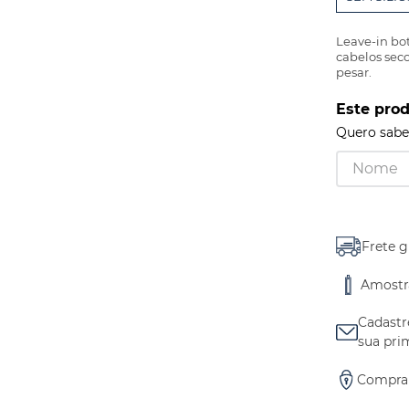
Leave-in bot
cabelos sec
pesar.​
Este pro
Quero saber
Frete g
Amostra
Cadastr
sua pri
Compra