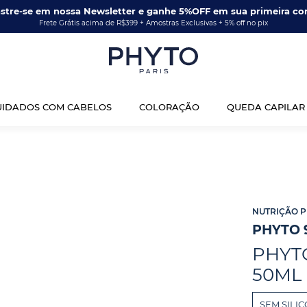
stre-se em nossa Newsletter e ganhe 5%OFF em sua primeira co
Frete Grátis acima de R$399 + Amostras Exclusivas + 5% off no pix
UIDADOS COM CABELOS
COLORAÇÃO
QUEDA CAPILAR
NUTRIÇÃO 
PHYTO 
PHYTO
50ML
SEM SILI