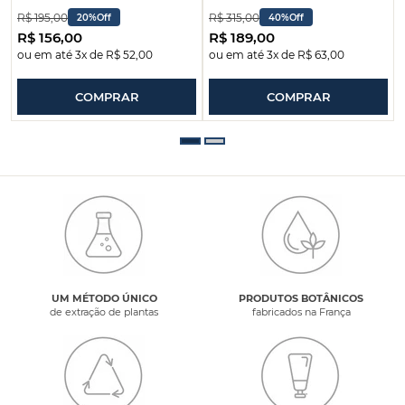
R$
195
,
00
R$
315
,
00
20%
Off
40%
Off
R$
156
,
00
R$
189
,
00
ou em até
3
x de
R$
52
,
00
ou em até
3
x de
R$
63
,
00
COMPRAR
COMPRAR
UM MÉTODO ÚNICO
PRODUTOS BOTÂNICOS
de extração de plantas
fabricados na França