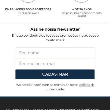
EMBALAGENS ECO-PROJETADAS
+ DE 50 ANOS
100% recicláveis
de pesquisas e conhecimento
capilar
Assine nossa Newsletter
E fique por dentro de todas as promoções, novidades e
muito mais!
CADASTRAR
*Ao concluir você com os termos da nossa
política de
privacidade
Produtos
+
Utilizamos cookies para personalizar conteúdo e anúncios,