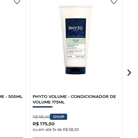
PHY
VOL
150
E - 500ML
PHYTO VOLUME - CONDICIONADOR DE
VOLUME 175ML
R$
195
,
00
10%
Off
R$
175
,
50
ou em até
3
x de
R$
58
,
50