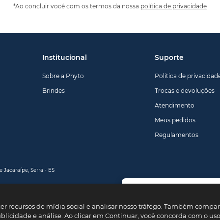
*Ao concluir você com os termos da nossa
política de privacidade
Institucional
Suporte
Sobre a Phyto
Política de privacidad
Brindes
Trocas e devoluções
Atendimento
Meus pedidos
Regulamentos
 Jacaraípe, Serra - ES
Primei
Use o cu
cer recursos de mídia social e analisar nosso tráfego. Também comp
na primei
ublicidade e análise. Ao clicar em Continuar, você concorda com o us