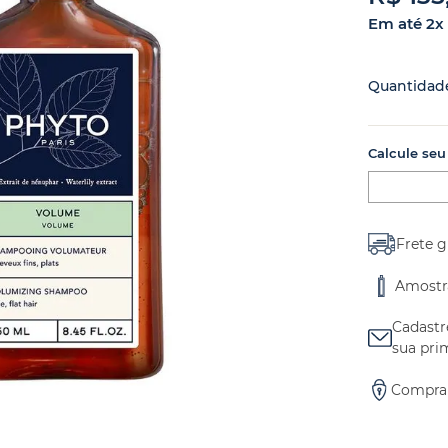
Em até
2
x
Quantidad
Calcule seu
Frete g
Amostr
Cadastr
sua pri
Compra