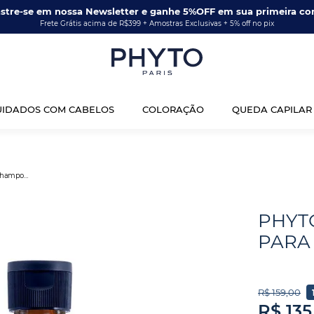
stre-se em nossa Newsletter e ganhe 5%OFF em sua primeira co
Frete Grátis acima de R$399 + Amostras Exclusivas + 5% off no pix
UIDADOS COM CABELOS
COLORAÇÃO
QUEDA CAPILAR
Phyto Volume - Shampoo para Volume 250ml
PHYT
PARA
R$
159
,
00
R$
135