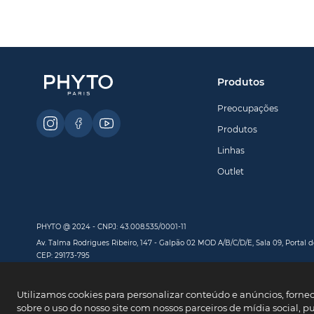
Produtos
Preocupações
Produtos
Linhas
Outlet
PHYTO @ 2024 - CNPJ: 43.008.535/0001-11
Av. Talma Rodrigues Ribeiro, 147 - Galpão 02 MOD A/B/C/D/E, Sala 09, Portal de
CEP: 29173-795
Utilizamos cookies para personalizar conteúdo e anúncios, forne
sobre o uso do nosso site com nossos parceiros de mídia social, p