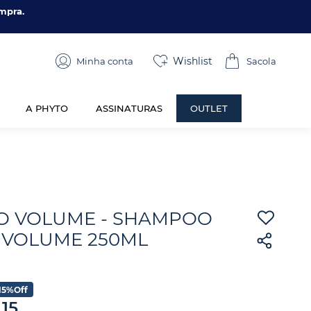
mpra.
Wishlist
Minha conta
A PHYTO
ASSINATURAS
OUTLET
O VOLUME - SHAMPOO
 VOLUME 250ML
15%
Off
,
15