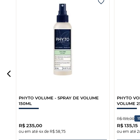
PHYTO VOLUME - SPRAY DE VOLUME
PHYTO VO
150ML
VOLUME 2
R$
159
,
00
1
R$
235
,
00
R$
135
,
15
ou em até
4
x de
R$
58
,
75
ou em até
2