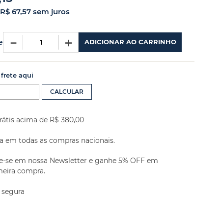
R$
67
,
57
sem juros
－
＋
e
ADICIONAR AO CARRINHO
 frete aqui
rátis acima de R$ 380,00
a em todas as compras nacionais.
e-se em nossa Newsletter e ganhe 5% OFF em
meira compra.
 segura