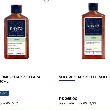
LUME - SHAMPOO PARA
VOLUME SHAMPOO DE VOLUM
50ML
5%
Off
R$
265
,
00
x de
R$
67
,
57
ou em até
5
x de
R$
53
,
00