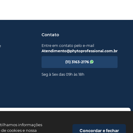
Contato
Entre em contato pelo e-mail
e
Atendimento@phytoprofessional.com.br
(11) 3163-2176
Seg à Sex das 09h às 18h
ra compra?
pom
PRIMEIROPHYTO
e garanta seu desconto. Valido apenas
artilhamos informações
ra compra.
Concordar e fechar
o de cookies e nossa