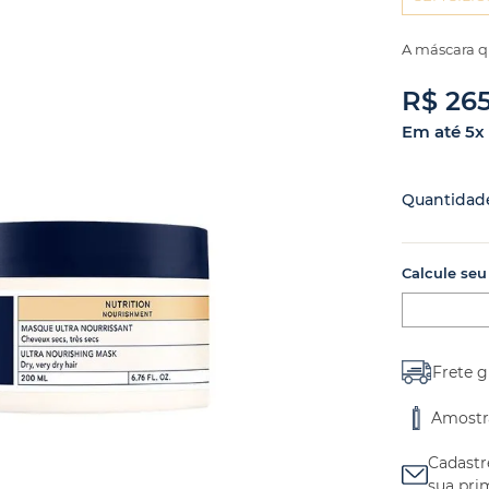
A máscara q
R$
26
Em até
5
x
Quantidad
Calcule seu
Frete g
Amostr
Cadastr
sua pri