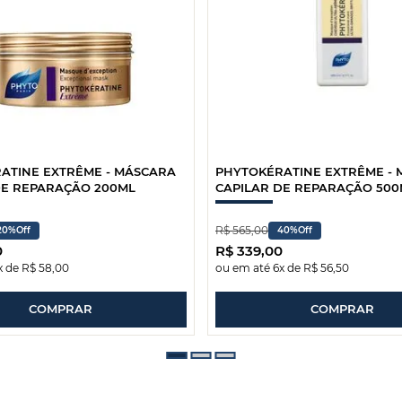
ATINE EXTRÊME - MÁSCARA
PHYTOKÉRATINE EXTRÊME -
DE REPARAÇÃO 200ML
CAPILAR DE REPARAÇÃO 500
R$
565
,
00
20%
Off
40%
Off
0
R$
339
,
00
x de
R$
58
,
00
ou em até
6
x de
R$
56
,
50
COMPRAR
COMPRAR