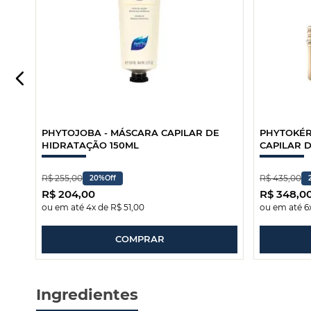
PHYTOJOBA - MÁSCARA CAPILAR DE
PHYTOKÉR
HIDRATAÇÃO 150ML
CAPILAR 
R$
255
,
00
R$
435
,
00
20%
Off
R$
204
,
00
R$
348
,
0
ou em até
4
x de
R$
51
,
00
ou em até
6
COMPRAR
Ingredientes