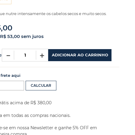
ue nutre intensamente os cabelos secos e muito secos.
5
,
00
R$
53
,
00
sem juros
－
＋
e
ADICIONAR AO CARRINHO
 frete aqui
rátis acima de R$ 380,00
a em todas as compras nacionais.
e-se em nossa Newsletter e ganhe 5% OFF em
meira compra.