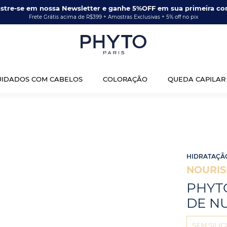
stre-se em nossa Newsletter e ganhe 5%OFF em sua primeira co
Frete Grátis acima de R$399 + Amostras Exclusivas + 5% off no pix
UIDADOS COM CABELOS
COLORAÇÃO
QUEDA CAPILAR
HIDRATAÇÃO
NOURI
PHYT
DE N
SEM SILI