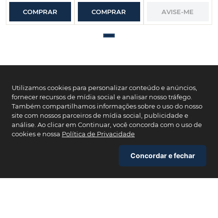
R$
257
,
40
ou em até
5
x de
R$
51
,
48
COMPRAR
AVISE-ME
Utilizamos cookies para personalizar conteúdo e anúncios,
fornecer recursos de mídia social e analisar nosso tráfego.
Também compartilhamos informações sobre o uso do nosso
site com nossos parceiros de mídia social, publicidade e
análise. Ao clicar em Continuar, você concorda com o uso de
Primeira compra?
cookies e nossa
Política de Privacidade
Use o cupom
PRIMEIROPHYTO
e garanta seu
desconto. Valido apenas na primeira compra.
Concordar e fechar
Copiar cupom
Fechar
INDISPONÍVEL