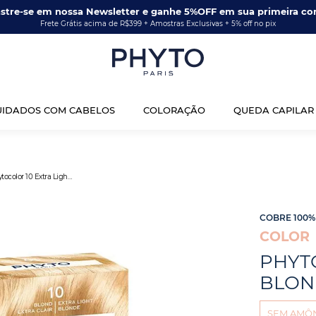
stre-se em nossa Newsletter e ganhe 5%OFF em sua primeira co
Frete Grátis acima de R$399 + Amostras Exclusivas + 5% off no pix
UIDADOS COM CABELOS
COLORAÇÃO
QUEDA CAPILAR
Phytocolor 10 Extra Light Blonde
COBRE 100%
COLOR
PHYT
BLON
SEM AMÔN