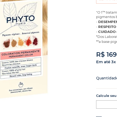
"O 1º* trat
pigmentos b
-
DESEMPE
-
RESPEITO
-
CUIDADO
*Dos Labor
**a base pi
R$
169
Em até
3
x
Quantidad
Calcule seu