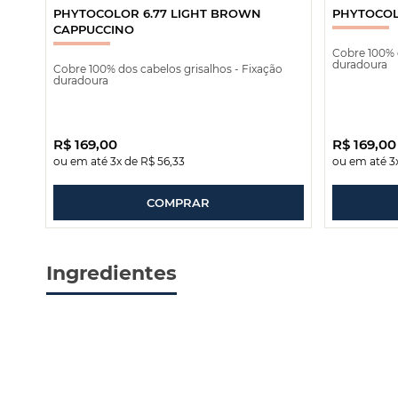
PHYTOCOLOR 6.77 LIGHT BROWN
PHYTOCOL
CAPPUCCINO
Cobre 100% d
duradoura
Cobre 100% dos cabelos grisalhos - Fixação
duradoura
R$
169
,
00
R$
169
,
00
ou em até
3
x de
R$
56
,
33
ou em até
3
COMPRAR
Ingredientes