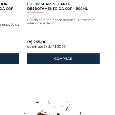
ADOR
COLOR SHAMPOO ANTI-
 DA COR
DESBOTAMENTO DA COR - 500ML
Cabelo colorido e com mechas - Preserva a
intensidade da cor
luminação da
R$
265
,
00
R$
ou em até
5
x de
R$
53
,
00
ou 
COMPRAR