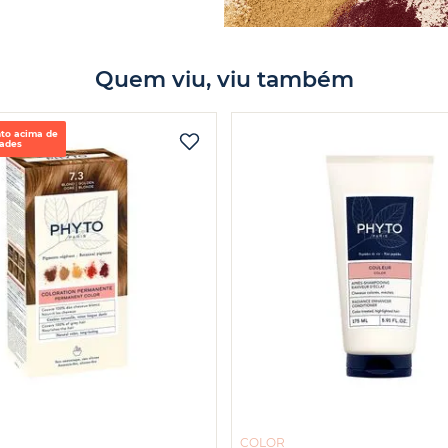
Quem viu, viu também
to acima de
dades
COLOR