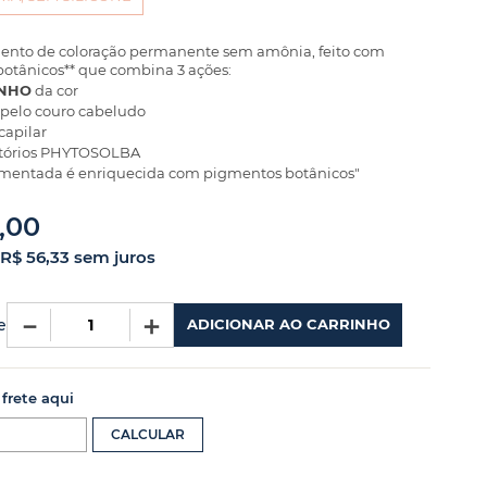
amento de coloração permanente sem amônia, feito com
otânicos** que combina 3 ações:
NHO
da cor
pelo couro cabeludo
capilar
atórios PHYTOSOLBA
gmentada é enriquecida com pigmentos botânicos"
,
00
R$
56
,
33
sem juros
－
＋
e
ADICIONAR AO CARRINHO
 frete aqui