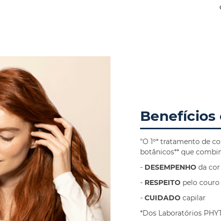
Benefícios 
"O 1º* tratamento de 
botânicos** que combin
-
DESEMPENHO
da cor
-
RESPEITO
pelo couro
-
CUIDADO
capilar
*Dos Laboratórios PH