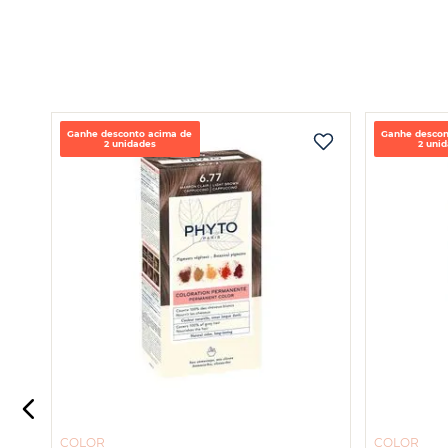
Ganhe desconto acima de
Ganhe descon
2 unidades
2 uni
COLOR
COLOR