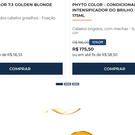
OR 7.3 GOLDEN BLONDE
PHYTO COLOR - CONDICION
INTENSIFICADOR DO BRILHO
175ML
os cabelos grisalhos - Fixação
Cabelos tingidos, com mechas - I
cor
R$
195
,
00
10%
Off
R$
175
,
50
x de
R$
56
,
33
ou em até
3
x de
R$
58
,
50
COMPRAR
COMPRAR