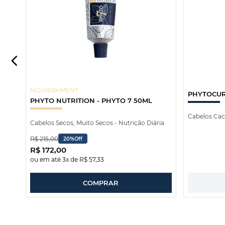
NOURISHMENT
PHYTOCUR
PHYTO NUTRITION - PHYTO 7 50ML
Cabelos Ca
Cabelos Secos, Muito Secos - Nutrição Diária
R$
215
,
00
20%
Off
R$
172
,
00
ou em até
3
x de
R$
57
,
33
COMPRAR