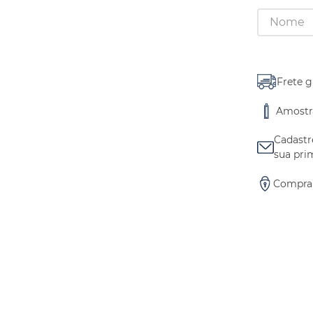
Frete g
Amostra
Cadastr
sua pri
Compra