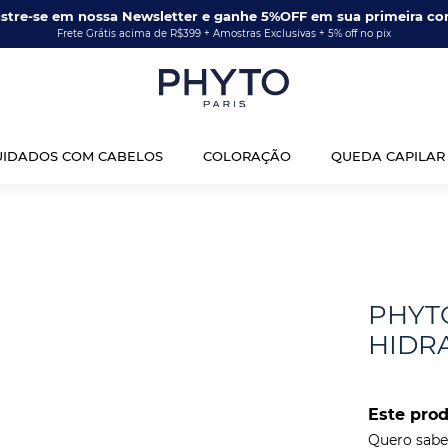
stre-se em nossa Newsletter e ganhe 5%OFF em sua primeira co
Frete Grátis acima de R$399 + Amostras Exclusivas + 5% off no pix
UIDADOS COM CABELOS
COLORAÇÃO
QUEDA CAPILAR
PHYTO
HIDR
Este pro
Quero saber