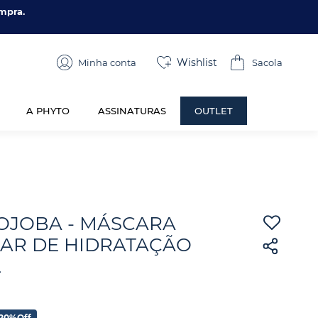
mpra.
Wishlist
Minha conta
A PHYTO
ASSINATURAS
OUTLET
OJOBA - MÁSCARA
LAR DE HIDRATAÇÃO
L
20%
Off