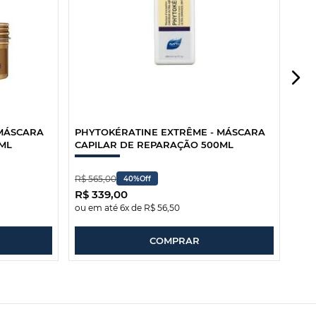
 MÁSCARA
PHYTOKÉRATINE EXTRÊME - MÁSCARA
ML
CAPILAR DE REPARAÇÃO 500ML
R$
565
,
00
40%
Off
R$
339
,
00
ou em até
6
x de
R$
56
,
50
COMPRAR