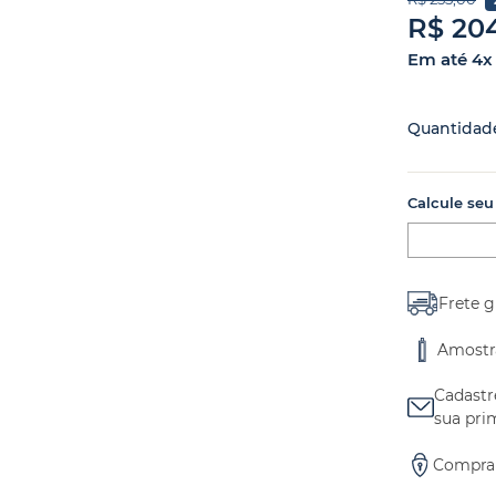
R$
20
Em até
4
Quantidad
Calcule seu
Frete g
Amostr
Cadastr
sua pri
Compra