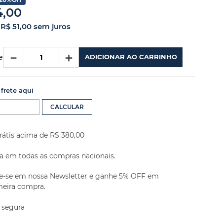
4
,
00
x
R$
51
,
00
sem juros
－
＋
e
ADICIONAR AO CARRINHO
 frete aqui
rátis acima de R$ 380,00
a em todas as compras nacionais.
e-se em nossa Newsletter e ganhe 5% OFF em
meira compra.
 segura