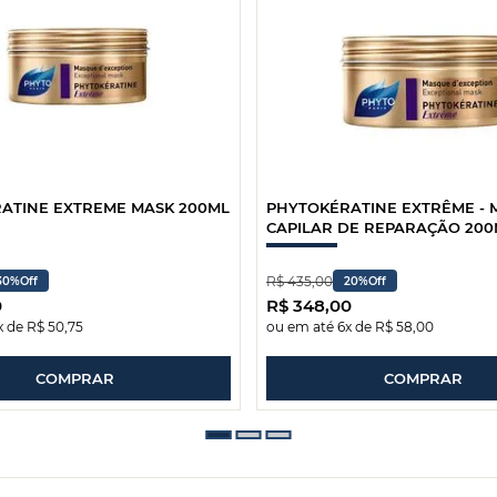
ATINE EXTREME MASK 200ML
PHYTOKÉRATINE EXTRÊME -
CAPILAR DE REPARAÇÃO 200
R$
435
,
00
30%
Off
20%
Off
0
R$
348
,
00
x de
R$
50
,
75
ou em até
6
x de
R$
58
,
00
COMPRAR
COMPRAR