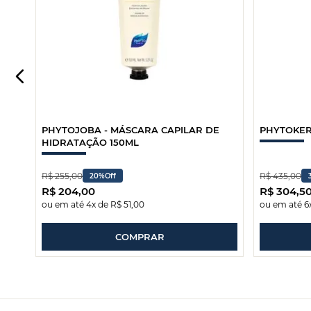
PHYTOJOBA - MÁSCARA CAPILAR DE
PHYTOKER
HIDRATAÇÃO 150ML
R$
255
,
00
R$
435
,
00
20%
Off
R$
204
,
00
R$
304
,
5
ou em até
4
x de
R$
51
,
00
ou em até
6
COMPRAR