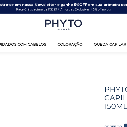
stre-se em nossa Newsletter e ganhe 5%OFF em sua primeira co
Frete Grátis acima de R$399 + Amostras Exclusivas + 5% off no pix
UIDADOS COM CABELOS
COLORAÇÃO
QUEDA CAPILAR
PHYT
CAPI
150M
R$
255
,
00