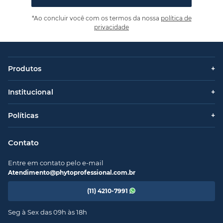
*Ao concluir você com os termos da nossa
política de
privacidade
Produtos
+
Institucional
+
Políticas
+
Contato
Entre em contato pelo e-mail
Atendimento@phytoprofessional.com.br
(11) 4210-7991
Seg à Sex das 09h às 18h