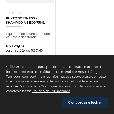
SOFTNESS
PHYTO SOFTNESS -
SHAMPOO A SECO 75ML
Equilíbrio do couro cabeludo,
volume e densidade
R$
129
,
00
ou em até
2
x de
R$
51
,
60
COMPRAR
Utilizamos cookies para personalizar conteúdo e anúncios,
fornecer recursos de mídia social e analisar nosso tráfego.
Também compartilhamos informações sobre o uso do nosso
site com nossos parceiros de mídia social, publicidade e
análise. Ao clicar em Continuar, você concorda com o uso de
Primeira compra?
cookies e nossa
Política de Privacidade
Use o cupom
PRIMEIROPHYTO
e garanta seu
desconto. Valido apenas na primeira compra.
Concordar e fechar
Copiar cupom
Fechar